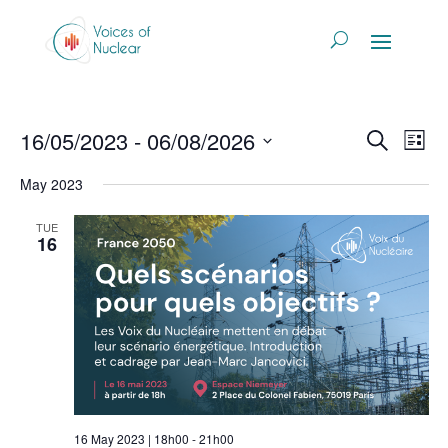
Events
Eve
16/05/2023
 - 
06/08/2026
Search
List
Vi
Search
Select
Nav
and
May 2023
date.
Views
TUE
Naviga
16
16 May 2023 | 18h00
-
21h00