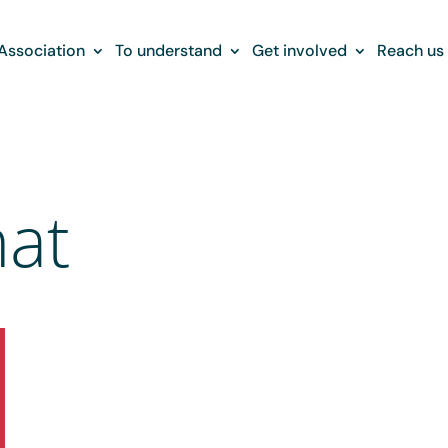
Association
To understand
Get involved
Reach us
nat