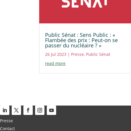
Public Sénat : Sens Public : «
Flambée des prix : Peut-on se
passer du nucléaire ? »
26 Jul 2023
|
Presse
,
Public Sénat
read more
Presse
Contact