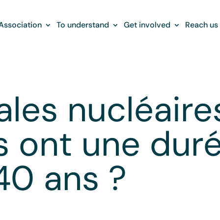
Association
To understand
Get involved
Reach us
ales nucléaire
s ont une duré
 40 ans ?