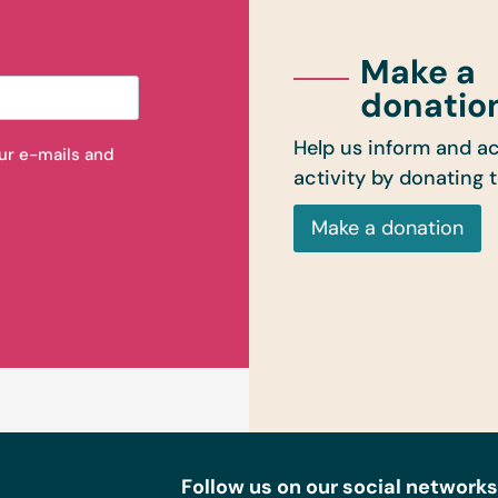
Make a
donatio
Help us inform and ac
our e-mails and
activity by donating 
Make a donation
Follow us on our social networks