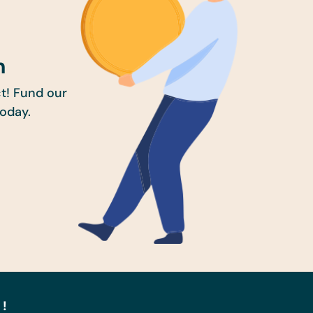
n
t! Fund our
today.
 !