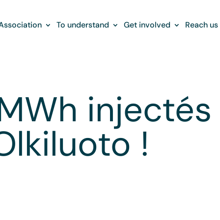
Association
To understand
Get involved
Reach us
MWh injectés 
lkiluoto !