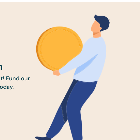
n
t! Fund our
today.