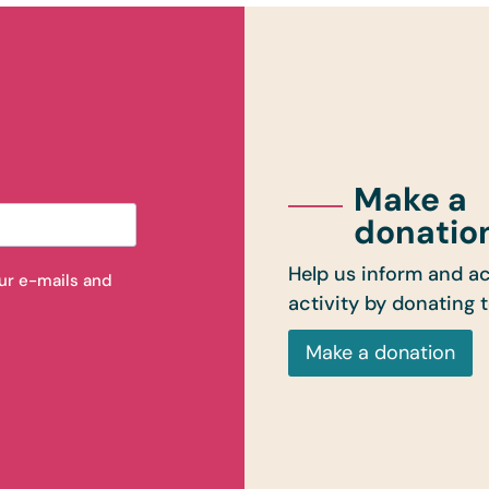
Make a
donatio
Help us inform and ac
our e-mails and
activity by donating 
Make a donation