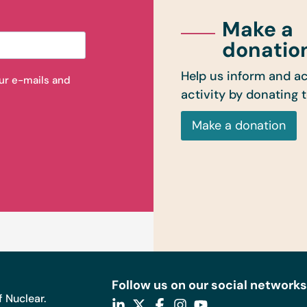
Make a
donatio
Help us inform and ac
our e-mails and
activity by donating 
Make a donation
Follow us on our social networks
 Nuclear.