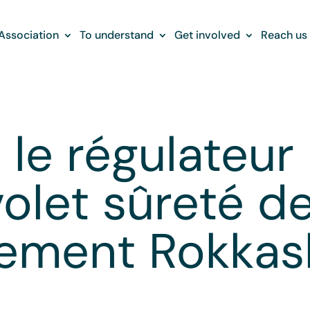
Association
To understand
Get involved
Reach us
 le régulateur 
volet sûreté de
tement Rokka