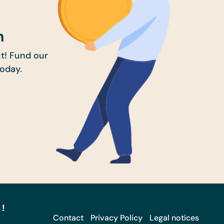
n
t! Fund our
today.
 !
Contact
Privacy Policy
Legal notices