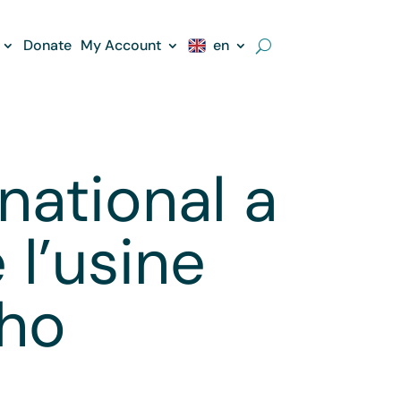
Donate
My Account
en
national a
 l’usine
sho