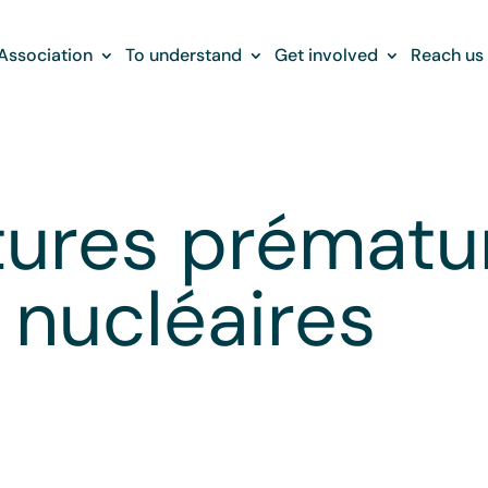
Association
To understand
Get involved
Reach us
tures prématu
 nucléaires