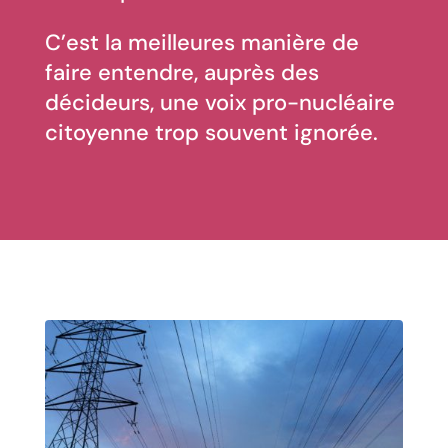
C’est la meilleures manière de
faire entendre, auprès des
décideurs, une voix pro-nucléaire
citoyenne trop souvent ignorée.