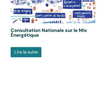
Consultation Nationale sur le Mix
Exp
Énergétique
réa
Les 
publ
Lire la suite
2020
fonc
prem
réac
5eme
plus
ains